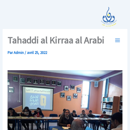
Aller
au
contenu
Tahaddi al Kirraa al Arabi
Par
Admin
/
avril 25, 2022