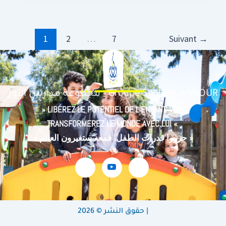
1
2
…
7
Suivant
→
مجموعة مدارس النور - Groupe Scolaire ANNOUR
» LIBÉREZ LE POTENTIEL DE L’ENFANT, VOUS
TRANSFORMEREZ LE MONDE AVEC LUI «
« حرروا قدرات الطفل، فمعه ستغيرون العالم »
حقوق النشر © 2026 |